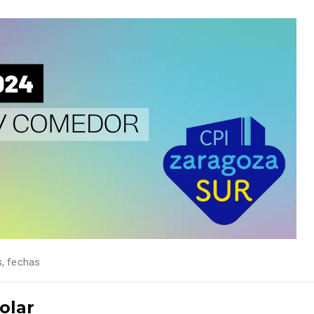
s
,
fechas
olar