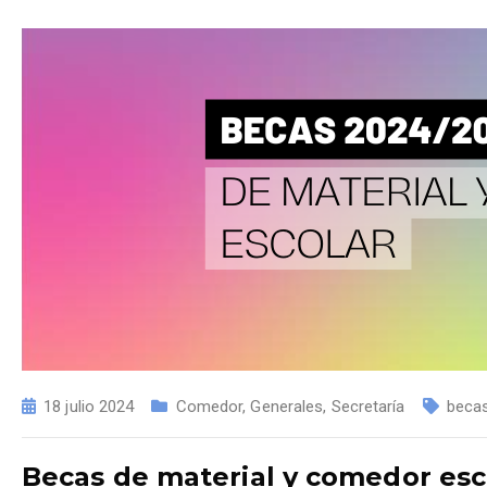
18 julio 2024
Comedor
,
Generales
,
Secretaría
beca
Becas de material y comedor esc