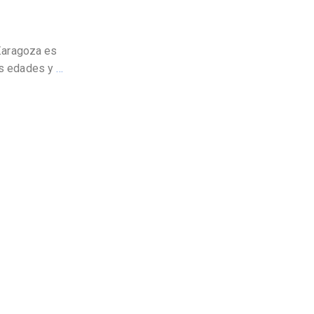
 Zaragoza es
as edades y
…