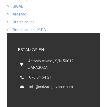
SIGAD
Arasaac
British council
British council KIDS
ESTAMOS EN:
Antonio Vivaldi, S/N 50012
ZARAGOZA
876 64 64 21
info@cpizaragozasur.com