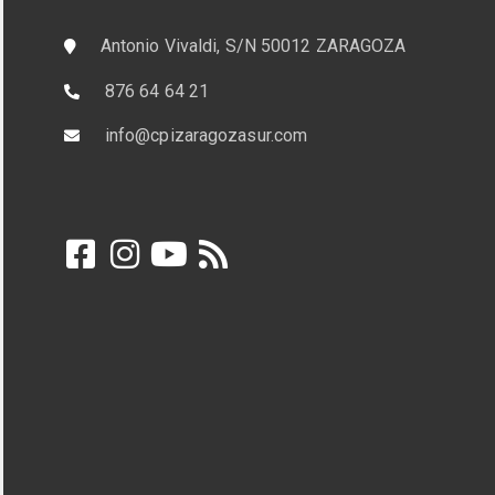
Antonio Vivaldi, S/N 50012 ZARAGOZA
876 64 64 21
info@cpizaragozasur.com