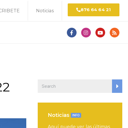
876 64 64 21
CRIBETE
Noticias
22
Noticias
INFO
Aquí puede ver las últimas