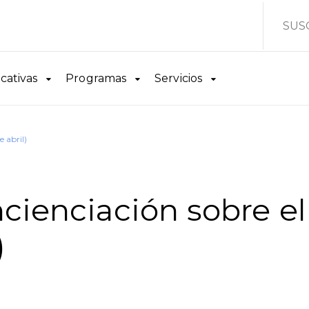
SUS
cativas
Programas
Servicios
 abril)
cienciación sobre el
)