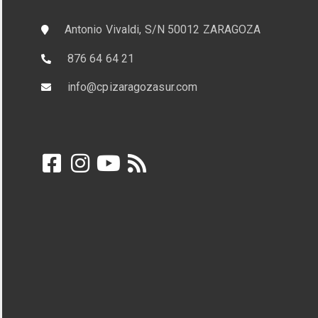
Antonio Vivaldi, S/N 50012 ZARAGOZA
876 64 64 21
info@cpizaragozasur.com