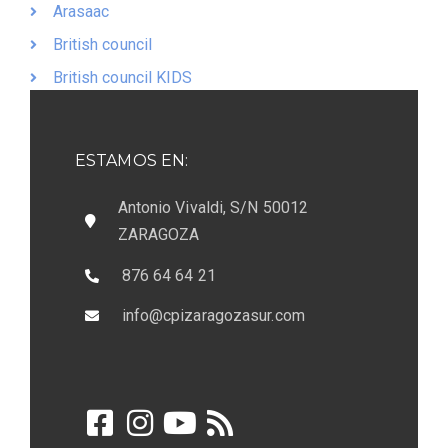
Arasaac
British council
British council KIDS
ESTAMOS EN:
Antonio Vivaldi, S/N 50012
ZARAGOZA
876 64 64 21
info@cpizaragozasur.com