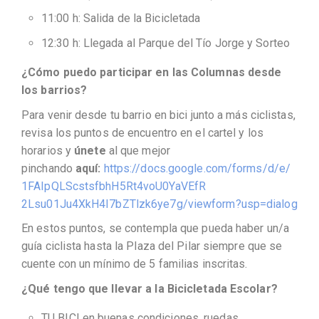
11:00 h: Salida de la Bicicletada
12:30 h: Llegada al Parque del Tío Jorge y Sorteo
¿Cómo puedo participar en las Columnas desde
los barrios?
Para venir desde tu barrio en bici junto a más ciclistas,
revisa los puntos de encuentro en el cartel y los
horarios y
únete
al que mejor
pinchando
aquí:
https://docs.google.com/
forms/d/e/
1FAIpQLScstsfbhH5Rt4voU0YaVEfR
2Lsu01Ju4XkH4I7bZTlzk6ye7g/
viewform?usp=dialog
En estos puntos, se contempla que pueda haber un/a
guía ciclista hasta la Plaza del Pilar siempre que se
cuente con un mínimo de 5 familias inscritas.
¿Qué tengo que llevar a la Bicicletada Escolar?
TU BICI en buenas condiciones, ruedas