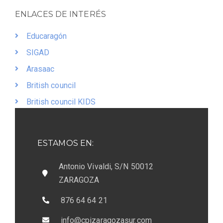
ENLACES DE INTERÉS
Educaragón
SIGAD
Arasaac
British council
British council KIDS
ESTAMOS EN:
Antonio Vivaldi, S/N 50012
ZARAGOZA
876 64 64 21
info@cpizaragozasur.com